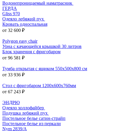
Водонепроницаемый наматрасник
ГЕРДА
Gliss 970
Одеяло лебяжий пух
Кровать односпальная
от 32 600 ₽
Polygon easy chair
Урна с качающейся крышкой 30 литров
Блок хранения с фригобаром
от 96 581 ₽
Тумба открытая с ящиком 550x500x800 см
от 33 936 ₽
Стол с фригобаром 1200х600х760мм
от 67 243 ₽
ЭНДРЮ
Одеяло холлофайбер
Подушка лебяжий пух
Постельное белье сатин-страйп
Постельное белье из перкали
Nym 2839/A