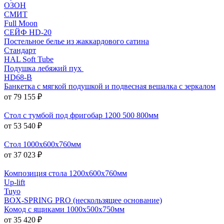
ОЗОН
СМИТ
Full Moon
СЕЙФ HD-20
Постельное белье из жаккардового сатина
Стандарт
HAL Soft Tube
Подушка лебяжий пух
HD68-B
Банкетка с мягкой подушкой и подвесная вешалка с зеркалом
от 79 155 ₽
Стол с тумбой под фригобар 1200 500 800мм
от 53 540 ₽
Стол 1000х600х760мм
от 37 023 ₽
Композиция стола 1200х600х760мм
Up-lift
Tuyo
BOX-SPRING PRO (нескользящее основание)
Комод с ящиками 1000x500x750мм
от 35 420 ₽