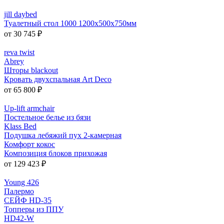
jill daybed
Туалетный стол 1000 1200x500x750мм
от 30 745 ₽
reva twist
Abrey
Шторы blackout
Кровать двухспальная Art Deco
от 65 800 ₽
Up-lift armchair
Постельное белье из бязи
Klass Bed
Подушка лебяжий пух 2-камерная
Комфорт кокос
Композиция блоков прихожая
от 129 423 ₽
Young 426
Палермо
СЕЙФ HD-35
Топперы из ППУ
HD42-W