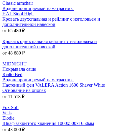
Classic armchair
Водонепроницаемый наматрасник
HAL Stool High
Кровать двухспальная и рейлинг с изголовьем и
дополнительной навеской
от 65 480 ₽
Кровать односпальная рейлинг с изголовьем и
дополнительной навеской
от 48 680 ₽
MIDNIGHT
Покрывала саше
Rialto Bed
Водонепроницаемый наматрасник
Настенный фен VALERA Action 1600 Shaver White
Основание на опорах
от 11 518 ₽
Fox Soft
Velis
Elodie
Шкаф закрытого хранения 1000x500x1650мм
от 43 000 ₽