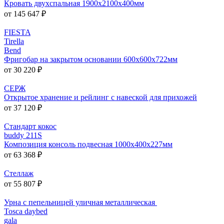
Кровать двухспальная 1900х2100х400мм
от 145 647 ₽
FIESTA
Tirella
Bend
Фригобар на закрытом основании 600х600х722мм
от 30 220 ₽
СЕРЖ
Открытое хранение и рейлинг с навеской для прихожей
от 37 120 ₽
Стандарт кокос
buddy 211S
Композиция консоль подвесная 1000х400х227мм
от 63 368 ₽
Стеллаж
от 55 807 ₽
Урна с пепельницей уличная металлическая
Tosca daybed
gala