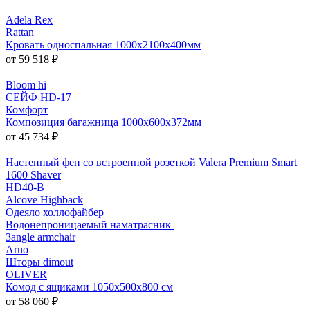
Adela Rex
Rattan
Кровать односпальная 1000х2100х400мм
от 59 518 ₽
Bloom hi
СЕЙФ HD-17
Комфорт
Композиция багажница 1000х600х372мм
от 45 734 ₽
Настенный фен со встроенной розеткой Valera Premium Smart
1600 Shaver
HD40-B
Alcove Highback
Одеяло холлофайбер
Водонепроницаемый наматрасник
3angle armchair
Arno
Шторы dimout
OLIVER
Комод с ящиками 1050x500x800 см
от 58 060 ₽