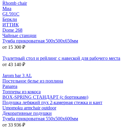
Rhomb chair
Миа
GL591C
Беркли
ИТТИК
Dome 268
Чайные станции
Тумба прикроватная 500x500x650мм
от 15 300 ₽
Туалетный стол и рейлинг с навеской для рабочего места
от 43 140 ₽
Jarom bar 3 AL
Постельное белье из поплина
Panarea
Топперы из кокоса
BOX-SPRING СТАНДАРТ (с бортиками)
Подушка лебяжий пух 2-камерная стежка и кант
Umomoku armchair outdoor
Декоративные подушки
Тумба прикроватная 550х500х600мм
от 33 936 ₽