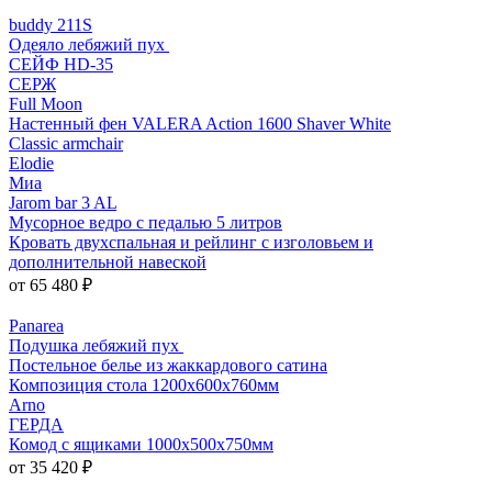
buddy 211S
Одеяло лебяжий пух
СЕЙФ HD-35
СЕРЖ
Full Moon
Настенный фен VALERA Action 1600 Shaver White
Classic armchair
Elodie
Миа
Jarom bar 3 AL
Мусорное ведро с педалью 5 литров
Кровать двухспальная и рейлинг с изголовьем и
дополнительной навеской
от 65 480 ₽
Panarea
Подушка лебяжий пух
Постельное белье из жаккардового сатина
Композиция стола 1200х600х760мм
Arno
ГЕРДА
Комод с ящиками 1000x500x750мм
от 35 420 ₽