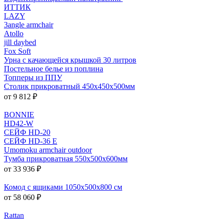
ИТТИК
LAZY
3angle armchair
Atollo
jill daybed
Fox Soft
Урна с качающейся крышкой 30 литров
Постельное белье из поплина
Топперы из ППУ
Столик прикроватный 450x450x500мм
от 9 812 ₽
BONNIE
HD42-W
СЕЙФ HD-20
СЕЙФ HD-36 E
Umomoku armchair outdoor
Тумба прикроватная 550х500х600мм
от 33 936 ₽
Комод с ящиками 1050x500x800 см
от 58 060 ₽
Rattan