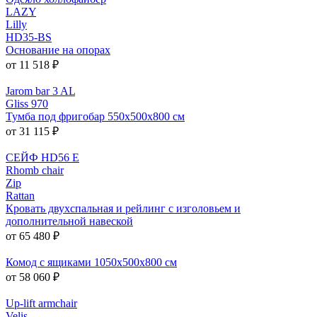
LAZY
Lilly
HD35-BS
Основание на опорах
от 11 518 ₽
Jarom bar 3 AL
Gliss 970
Тумба под фригобар 550x500x800 см
от 31 115 ₽
СЕЙФ HD56 E
Rhomb chair
Zip
Rattan
Кровать двухспальная и рейлинг с изголовьем и
дополнительной навеской
от 65 480 ₽
Комод с ящиками 1050x500x800 см
от 58 060 ₽
Up-lift armchair
Velis