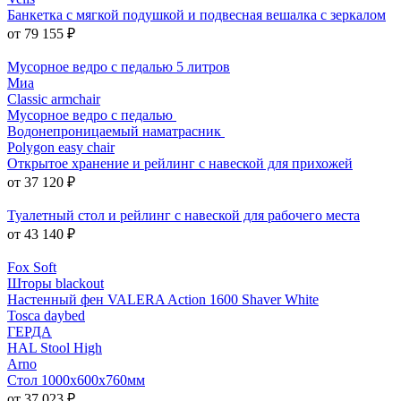
Банкетка с мягкой подушкой и подвесная вешалка с зеркалом
от 79 155 ₽
Мусорное ведро с педалью 5 литров
Миа
Classic armchair
Мусорное ведро с педалью
Водонепроницаемый наматрасник
Polygon easy chair
Открытое хранение и рейлинг с навеской для прихожей
от 37 120 ₽
Туалетный стол и рейлинг с навеской для рабочего места
от 43 140 ₽
Fox Soft
Шторы blackout
Настенный фен VALERA Action 1600 Shaver White
Tosca daybed
ГЕРДА
HAL Stool High
Arno
Стол 1000х600х760мм
от 37 023 ₽