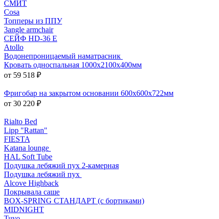
СМИТ
Cosa
Топперы из ППУ
3angle armchair
СЕЙФ HD-36 E
Atollo
Водонепроницаемый наматрасник
Кровать односпальная 1000х2100х400мм
от 59 518 ₽
Фригобар на закрытом основании 600х600х722мм
от 30 220 ₽
Rialto Bed
Lipp "Rattan"
FIESTA
Katana lounge
HAL Soft Tube
Подушка лебяжий пух 2-камерная
Подушка лебяжий пух
Alcove Highback
Покрывала саше
BOX-SPRING СТАНДАРТ (с бортиками)
MIDNIGHT
Tuyo