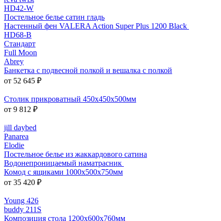
HD42-W
Постельное белье сатин гладь
Настенный фен VALERA Action Super Plus 1200 Black
HD68-B
Стандарт
Full Moon
Abrey
Банкетка с подвесной полкой и вешалка с полкой
от 52 645 ₽
Столик прикроватный 450x450x500мм
от 9 812 ₽
jill daybed
Panarea
Elodie
Постельное белье из жаккардового сатина
Водонепроницаемый наматрасник
Комод с ящиками 1000x500x750мм
от 35 420 ₽
Young 426
buddy 211S
Композиция стола 1200х600х760мм