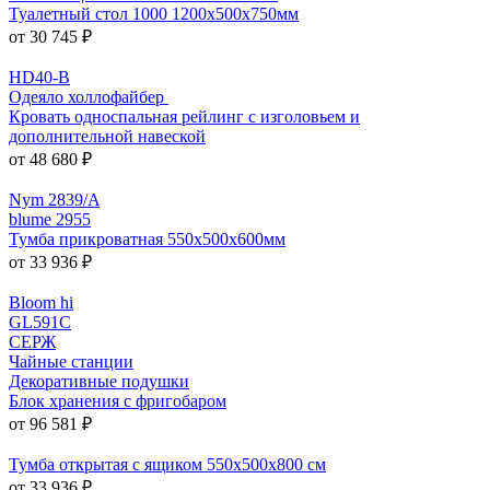
Туалетный стол 1000 1200x500x750мм
от 30 745 ₽
HD40-B
Одеяло холлофайбер
Кровать односпальная рейлинг с изголовьем и
дополнительной навеской
от 48 680 ₽
Nym 2839/A
blume 2955
Тумба прикроватная 550х500х600мм
от 33 936 ₽
Bloom hi
GL591C
СЕРЖ
Чайные станции
Декоративные подушки
Блок хранения с фригобаром
от 96 581 ₽
Тумба открытая с ящиком 550x500x800 см
от 33 936 ₽