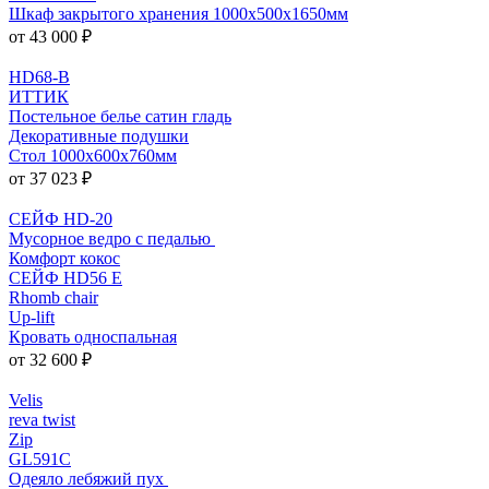
Шкаф закрытого хранения 1000x500x1650мм
от 43 000 ₽
HD68-B
ИТТИК
Постельное белье сатин гладь
Декоративные подушки
Стол 1000х600х760мм
от 37 023 ₽
СЕЙФ HD-20
Мусорное ведро с педалью
Комфорт кокос
СЕЙФ HD56 E
Rhomb chair
Up-lift
Кровать односпальная
от 32 600 ₽
Velis
reva twist
Zip
GL591C
Одеяло лебяжий пух