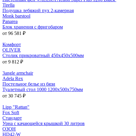
Tirella
Подушка лебяжий пух 2-камерная
Monk barstool
Panarea
Блок хранения с фригобаром
от 96 581 ₽
Комфорт
OLIVER
Столик прикроватный 450x450x500мм
от 9 812 ₽
3angle armchair
Adela Rex
Постельное белье из бязи
Туалетный стол 1000 1200x500x750мм
от 30 745 ₽
Lipp "Rattan"
Fox Soft
Стандарт
Урна с качающейся крышкой 30 литров
ОЗОН
HD42-W