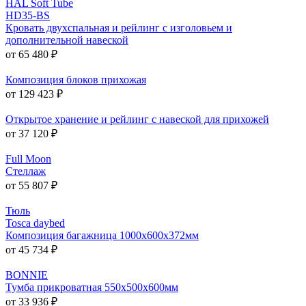
HAL Soft Tube
HD35-BS
Кровать двухспальная и рейлинг с изголовьем и
дополнительной навеской
от 65 480 ₽
Композиция блоков прихожая
от 129 423 ₽
Открытое хранение и рейлинг с навеской для прихожей
от 37 120 ₽
Full Moon
Стеллаж
от 55 807 ₽
Тюль
Tosca daybed
Композиция багажница 1000х600х372мм
от 45 734 ₽
BONNIE
Тумба прикроватная 550х500х600мм
от 33 936 ₽