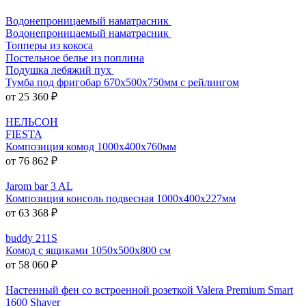
Водонепроницаемый наматрасник
Водонепроницаемый наматрасник
Топперы из кокоса
Постельное белье из поплина
Подушка лебяжий пух
Тумба под фригобар 670x500x750мм с рейлингом
от 25 360 ₽
НЕЛЬСОН
FIESTA
Композиция комод 1000х400х760мм
от 76 862 ₽
Jarom bar 3 AL
Композиция консоль подвесная 1000х400х227мм
от 63 368 ₽
buddy 211S
Комод с ящиками 1050x500x800 см
от 58 060 ₽
Настенный фен со встроенной розеткой Valera Premium Smart
1600 Shaver