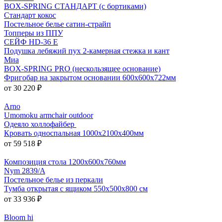
BOX-SPRING СТАНДАРТ (с бортиками)
Стандарт кокос
Постельное белье сатин-страйп
Топперы из ППУ
СЕЙФ HD-36 E
Подушка лебяжий пух 2-камерная стежка и кант
Миа
BOX-SPRING PRO (нескользящее основание)
Фригобар на закрытом основании 600х600х722мм
от 30 220 ₽
Arno
Umomoku armchair outdoor
Одеяло холлофайбер
Кровать односпальная 1000х2100х400мм
от 59 518 ₽
Композиция стола 1200х600х760мм
Nym 2839/A
Постельное белье из перкали
Тумба открытая с ящиком 550x500x800 см
от 33 936 ₽
Bloom hi