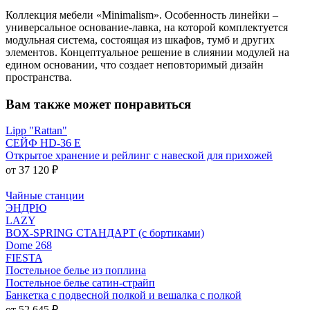
Коллекция мебели «Minimalism». Особенность линейки –
универсальное основание-лавка, на которой комплектуется
модульная система, состоящая из шкафов, тумб и других
элементов. Концептуальное решение в слиянии модулей на
едином основании, что создает неповторимый дизайн
пространства.
Вам также может понравиться
Lipp "Rattan"
СЕЙФ HD-36 E
Открытое хранение и рейлинг с навеской для прихожей
от 37 120 ₽
Чайные станции
ЭНДРЮ
LAZY
BOX-SPRING СТАНДАРТ (с бортиками)
Dome 268
FIESTA
Постельное белье из поплина
Постельное белье сатин-страйп
Банкетка с подвесной полкой и вешалка с полкой
от 52 645 ₽