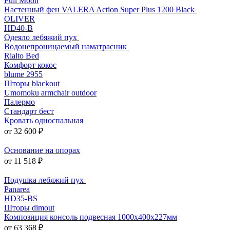
Full Moon
Настенный фен VALERA Action Super Plus 1200 Black
OLIVER
HD40-B
Одеяло лебяжий пух
Водонепроницаемый наматрасник
Rialto Bed
Комфорт кокос
blume 2955
Шторы blackout
Umomoku armchair outdoor
Палермо
Стандарт бест
Кровать односпальная
от 32 600 ₽
Основание на опорах
от 11 518 ₽
Подушка лебяжий пух
Panarea
HD35-BS
Шторы dimout
Композиция консоль подвесная 1000х400х227мм
от 63 368 ₽