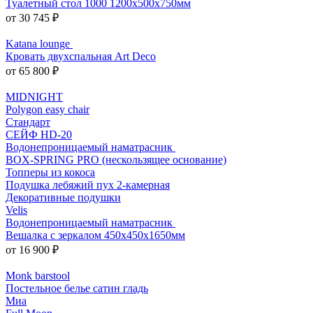
Туалетный стол 1000 1200x500x750мм
от 30 745 ₽
Katana lounge
Кровать двухспальная Art Deco
от 65 800 ₽
MIDNIGHT
Polygon easy chair
Стандарт
СЕЙФ HD-20
Водонепроницаемый наматрасник
BOX-SPRING PRO (нескользящее основание)
Топперы из кокоса
Подушка лебяжий пух 2-камерная
Декоративные подушки
Velis
Водонепроницаемый наматрасник
Вешалка с зеркалом 450x450x1650мм
от 16 900 ₽
Monk barstool
Постельное белье сатин гладь
Миа