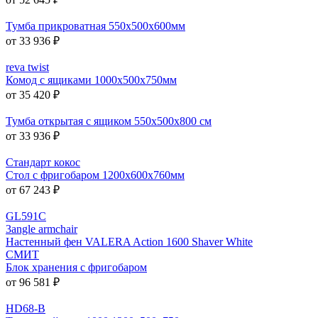
Тумба прикроватная 550х500х600мм
от 33 936 ₽
reva twist
Комод с ящиками 1000x500x750мм
от 35 420 ₽
Тумба открытая с ящиком 550x500x800 см
от 33 936 ₽
Стандарт кокос
Стол с фригобаром 1200х600х760мм
от 67 243 ₽
GL591C
3angle armchair
Настенный фен VALERA Action 1600 Shaver White
СМИТ
Блок хранения с фригобаром
от 96 581 ₽
HD68-B