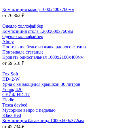
Композиция комод 1000х400х760мм
от 76 862 ₽
Одеяло холлофайбер
Композиция стола 1200х600х760мм
Одеяло холлофайбер
Abrey
Постельное белье из жаккардового сатина
Покрывала стеганые
Кровать односпальная 1000х2100х400мм
от 59 518 ₽
Fox Soft
HD42-W
Урна с качающейся крышкой 30 литров
Young 426
СЕЙФ HD-17
Elodie
Tosca daybed
Мусорное ведро с педалью
Klass Bed
Композиция багажница 1000х600х372мм
от 45 734 ₽