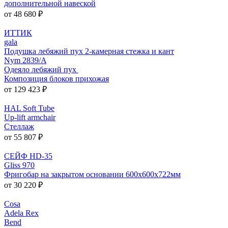
дополнительной навеской
от 48 680 ₽
ИТТИК
gala
Подушка лебяжий пух 2-камерная стежка и кант
Nym 2839/A
Одеяло лебяжий пух
Композиция блоков прихожая
от 129 423 ₽
HAL Soft Tube
Up-lift armchair
Стеллаж
от 55 807 ₽
СЕЙФ HD-35
Gliss 970
Фригобар на закрытом основании 600х600х722мм
от 30 220 ₽
Cosa
Adela Rex
Bend