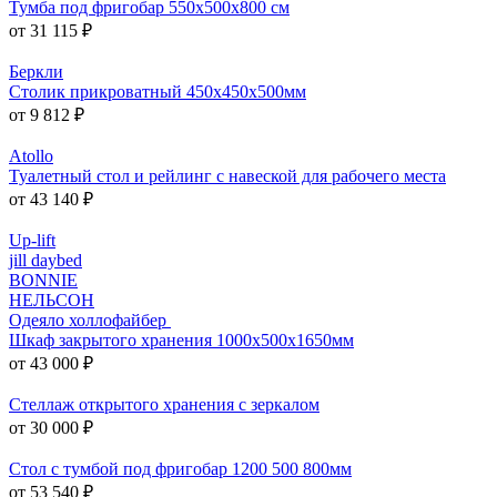
Тумба под фригобар 550x500x800 см
от 31 115 ₽
Беркли
Столик прикроватный 450x450x500мм
от 9 812 ₽
Atollo
Туалетный стол и рейлинг с навеской для рабочего места
от 43 140 ₽
Up-lift
jill daybed
BONNIE
НЕЛЬСОН
Одеяло холлофайбер
Шкаф закрытого хранения 1000x500x1650мм
от 43 000 ₽
Стеллаж открытого хранения с зеркалом
от 30 000 ₽
Стол с тумбой под фригобар 1200 500 800мм
от 53 540 ₽