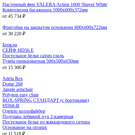
Настенный фен VALERA Action 1600 Shaver White
Композиция багажница 1000х600х372мм
от 45 734 ₽
Фригобар на закрытом основании 600х600х722мм
от 30 220 ₽
Беркли
СЕЙФ HD56 E
Постельное белье сатин гладь
Тумба прикроватная 500x500x650мм
от 15 300 ₽
Adela Rex
Dome 268
3angle armchair
Polygon easy chair
BOX-SPRING СТАНДАРТ (с бортиками)
HD68-B
Одеяло холлофайбер
Подушка лебяжий пух 2-камерная
Постельное белье из жаккардового сатина
Основание на опорах
от 11 518 ₽