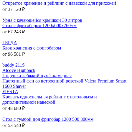
Открытое хранение и рейлинг с навеской для прихожей
от 37 120 ₽
Урна с качающейся крышкой 30 литров
Стол с фригобаром 1200х600х760мм
от 67 243 ₽
ГЕРДА
Блок хранения с фригобаром
от 96 581 ₽
buddy 211S
Alcove Highback
Подушка лебяжий пух 2-камерная
Настенный фен со встроенной розеткой Valera Premium Smart
1600 Shaver
FIESTA
Кровать односпальная рейлинг с изголовьем и
дополнительной навеской
от 48 680 ₽
Стол с тумбой под фригобар 1200 500 800мм
от 53 540 ₽