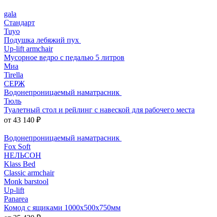
gala
Стандарт
Tuyo
Подушка лебяжий пух
Up-lift armchair
Мусорное ведро с педалью 5 литров
Миа
Tirella
СЕРЖ
Водонепроницаемый наматрасник
Тюль
Туалетный стол и рейлинг с навеской для рабочего места
от 43 140 ₽
Водонепроницаемый наматрасник
Fox Soft
НЕЛЬСОН
Klass Bed
Classic armchair
Monk barstool
Up-lift
Panarea
Комод с ящиками 1000x500x750мм