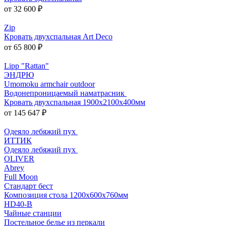
от 32 600 ₽
Zip
Кровать двухспальная Art Deco
от 65 800 ₽
Lipp "Rattan"
ЭНДРЮ
Umomoku armchair outdoor
Водонепроницаемый наматрасник
Кровать двухспальная 1900х2100х400мм
от 145 647 ₽
Одеяло лебяжий пух
ИТТИК
Одеяло лебяжий пух
OLIVER
Abrey
Full Moon
Стандарт бест
Композиция стола 1200х600х760мм
HD40-B
Чайные станции
Постельное белье из перкали