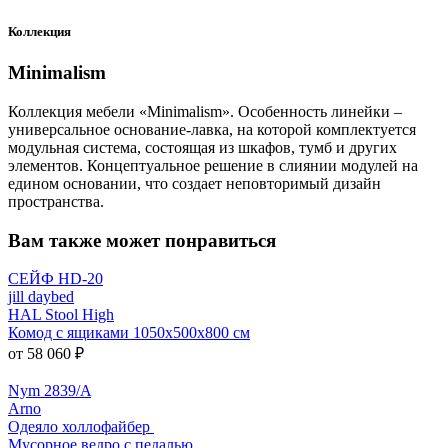
Коллекция
Minimalism
Коллекция мебели «Minimalism». Особенность линейки –
универсальное основание-лавка, на которой комплектуется
модульная система, состоящая из шкафов, тумб и других
элементов. Концептуальное решение в слиянии модулей на
едином основании, что создает неповторимый дизайн
пространства.
Вам также может понравиться
СЕЙФ HD-20
jill daybed
HAL Stool High
Комод с ящиками 1050x500x800 см
от 58 060 ₽
Nym 2839/A
Arno
Одеяло холлофайбер
Мусорное ведро с педалью